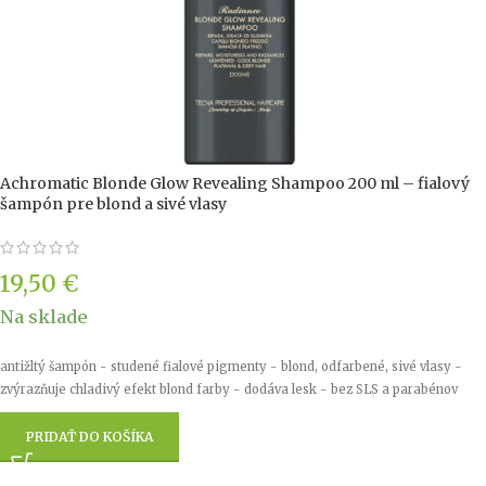
Achromatic Blonde Glow Revealing Shampoo 200 ml – fialový
šampón pre blond a sivé vlasy
19,50
€
Na sklade
antižltý šampón - studené fialové pigmenty - blond, odfarbené, sivé vlasy -
zvýrazňuje chladivý efekt blond farby - dodáva lesk - bez SLS a parabénov
PRIDAŤ DO KOŠÍKA