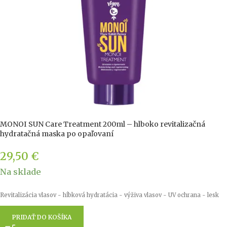
MONOI SUN Care Treatment 200ml – hlboko revitalizačná
hydratačná maska po opaľovaní
29,50
€
Na sklade
Revitalizácia vlasov - hĺbková hydratácia - výživa vlasov - UV ochrana - lesk
PRIDAŤ DO KOŠÍKA