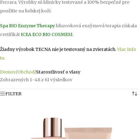
Ferrara. Výrobky sú klinicky testované a 100% bezpečné pre
použitie na ľudskej koži.
Spa BIO Enzyme Therapy
hľuzovková enzýmová terapia získala
certifikát
ICEA ECO BIO COSMESI
.
Žiadny výrobok TECNA
nie je testovaný na zvieratách
.
Viac info
tu.
Domov
/
Obchod
/
Starostlivosť o vlasy
Zobrazených 1–48 z 61 výsledkov
FILTER