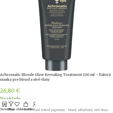
Achromatic Blonde Glow Revealing Treatment 200 ml – fialová
maska ​​pre blond a sivé vlasy
26,80
€
Na sklade
Obchod
Filter
Moje obľúbené
Košík
Môj účet
antižltý treatment - studené fialové pigmenty - blond, odfarbené, sivé vlasy -