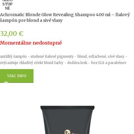
STUP
NÉ
Achromatic Blonde Glow Revealing Shampoo 400 ml – fialový
šampón pre blond a sivé vlasy
32,00
€
Momentálne nedostupné
antižltý šampón - studené fialové pigmenty - blond, odfarbené, sivé vlasy -
zvýrazňuje chladivý efekt blond farby - dodáva lesk - bez SLS a parabénov
VIAC INFO