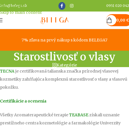
Skip to navigation
info@belega.sk
0951 020 042
Skip to main content
0,00
€
7% zľava na prvý nákup s kódom BELEGA7
Starostlivosť o vlasy
Kategórie
TECNA
je certifikovaná talianska značka prírodnej vlasovej
kozmetiky zahŕňajúca komplexnú starostlivosť o vlasy a vlasovú
pokožku.
Certifikácie a ocenenia
Všetky Aromaterapeutické terapie
TEABASE
získali uznanie
prestížneho centra kozmetológie a farmakológie Univerzity