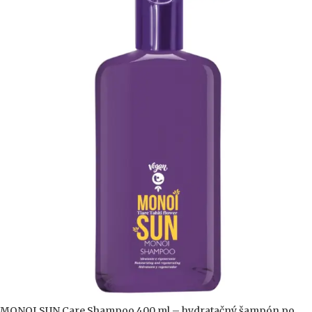
MONOI SUN Care Shampoo 400 ml – hydratačný šampón po