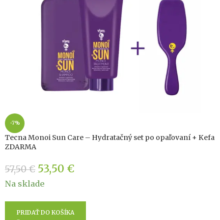
-7%
Tecna Monoi Sun Care – Hydratačný set po opaľovaní + Kefa
ZDARMA
53,50
€
57,50
€
Na sklade
PRIDAŤ DO KOŠÍKA