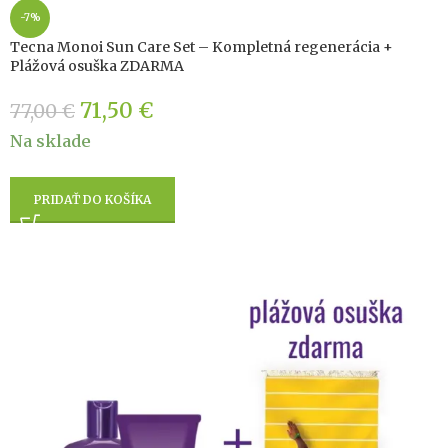
-7%
Tecna Monoi Sun Care Set – Kompletná regenerácia +
Plážová osuška ZDARMA
71,50
€
77,00
€
Na sklade
PRIDAŤ DO KOŠÍKA