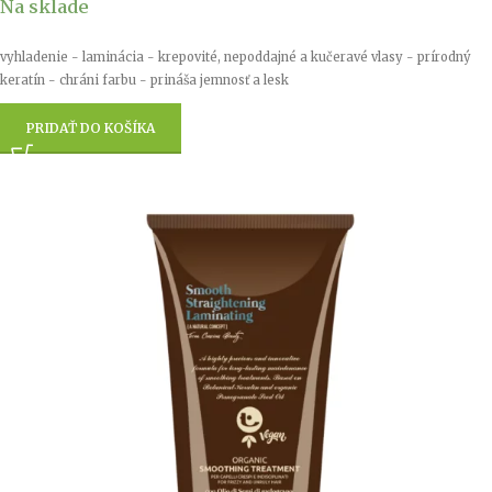
Na sklade
vyhladenie - laminácia - krepovité, nepoddajné a kučeravé vlasy - prírodný
keratín - chráni farbu - prináša jemnosť a lesk
PRIDAŤ DO KOŠÍKA