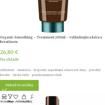
Organic Smoothing – Treatment 200ml – vyhladzujúca kúra s
keratínom
26,80
€
Na sklade
vyhladenie - laminácia - krepovité, nepoddajné a kučeravé vlasy - prírodný
keratín - chráni farbu - prináša jemnosť a lesk
PRIDAŤ DO KOŠÍKA
Obchod
Filter
Moje obľúbené
Košík
Môj účet