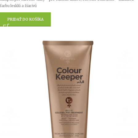
farbu lesklú a žiarivú
PRIDAŤ DO KOŠÍKA