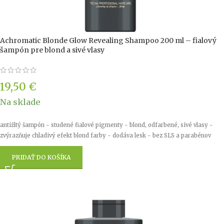
Achromatic Blonde Glow Revealing Shampoo 200 ml – fialový
šampón pre blond a sivé vlasy
19,50
€
Na sklade
antižltý šampón - studené fialové pigmenty - blond, odfarbené, sivé vlasy -
zvýrazňuje chladivý efekt blond farby - dodáva lesk - bez SLS a parabénov
PRIDAŤ DO KOŠÍKA