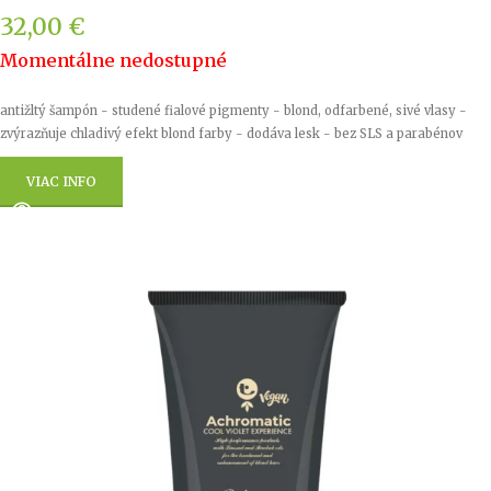
32,00
€
Momentálne nedostupné
antižltý šampón - studené fialové pigmenty - blond, odfarbené, sivé vlasy -
zvýrazňuje chladivý efekt blond farby - dodáva lesk - bez SLS a parabénov
VIAC INFO