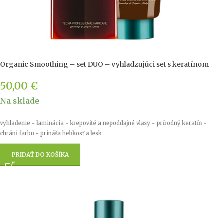
Organic Smoothing – set DUO – vyhladzujúci set s keratínom
50,00
€
Na sklade
vyhladenie - laminácia - krepovité a nepoddajné vlasy - prírodný keratín -
chráni farbu - prináša hebkosť a lesk
PRIDAŤ DO KOŠÍKA