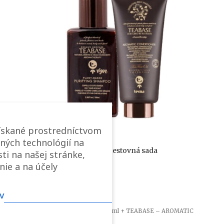
ískané prostredníctvom
ných technológií na
Teabase Purifying Travel Kit – cestovná sada
ti na našej stránke,
nie a na účely
29,00
€
Na sklade
v
TEABASE – PURIFYING SHAMPOO 100ml + TEABASE – AROMATIC
CONDITIONER 75ml