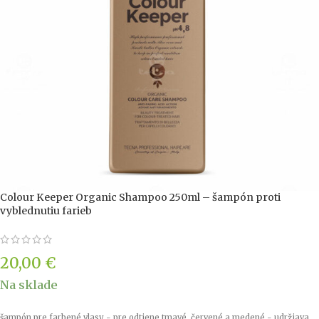
Colour Keeper Organic Shampoo 250ml – šampón proti
vyblednutiu farieb
20,00
€
Na sklade
šampón pre farbené vlasy - pre odtiene tmavé, červené a medené - udržiava