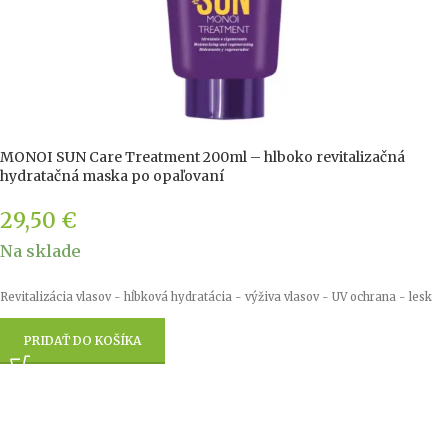
MONOI SUN Care Treatment 200ml – hlboko revitalizačná
hydratačná maska po opaľovaní
29,50
€
Na sklade
Revitalizácia vlasov - hĺbková hydratácia - výživa vlasov - UV ochrana - lesk
PRIDAŤ DO KOŠÍKA