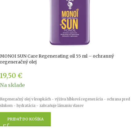
MONOI SUN Care Regenerating oil 55 ml – ochranný
regeneračný olej
19,50
€
Na sklade
Regeneračný olej v kvapkách - výživa hĺbková regenerácia - ochrana pred
slnkom - hydratácia - zabraňuje lámaniu vlasov
PRIDAŤ DO KOŠÍKA