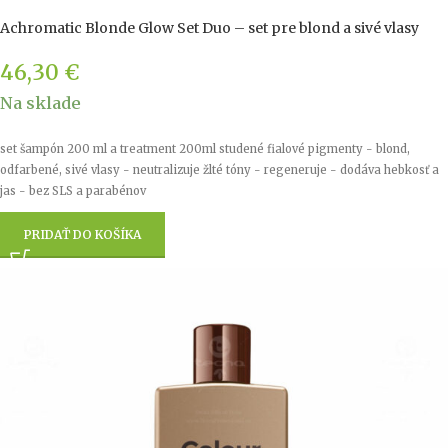
Achromatic Blonde Glow Set Duo – set pre blond a sivé vlasy
46,30
€
Na sklade
set šampón 200 ml a treatment 200ml studené fialové pigmenty - blond,
odfarbené, sivé vlasy - neutralizuje žlté tóny - regeneruje - dodáva hebkosť a
jas - bez SLS a parabénov
PRIDAŤ DO KOŠÍKA