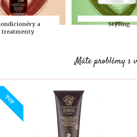
ondicionéry a
Styling
treatmenty
Máte problémy s 
TOP