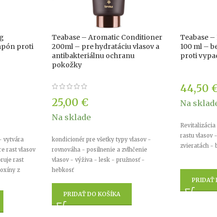
ng
Teabase – Aromatic Conditioner
Teabase –
pón proti
200ml – pre hydratáciu vlasov a
100 ml – 
antibakteriálnu ochranu
proti vypa
pokožky
44,50
25,00
€
Na sklad
Na sklade
Revitalizácia
rastu vlasov 
- vytvára
kondicionér pre všetky typy vlasov -
zvieratách -
e rast vlasov
rovnováha - posilnenie a zvlhčenie
ruje rast
vlasov - výživa - lesk - pružnosť -
toxíny z
hebkosť
PRIDAŤ 
PRIDAŤ DO KOŠÍKA