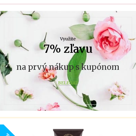
Využite
7% zľavu
na prvý nákup s kupónom
BELEGA7