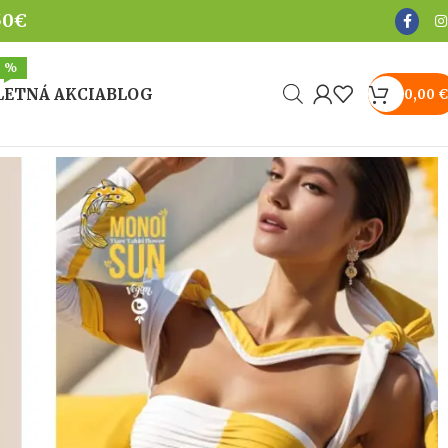
50€
%
LETNÁ AKCIA
BLOG
0,00
€