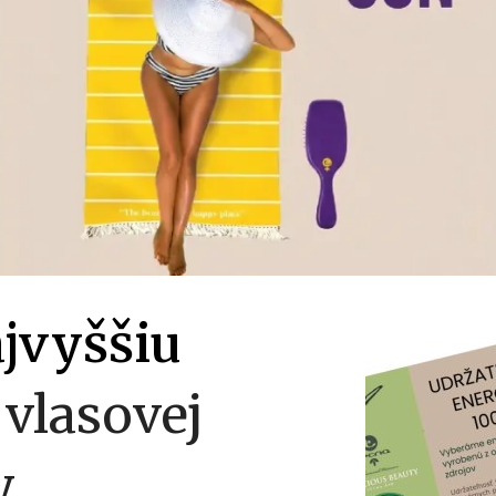
ajvyššiu
vlasovej
y