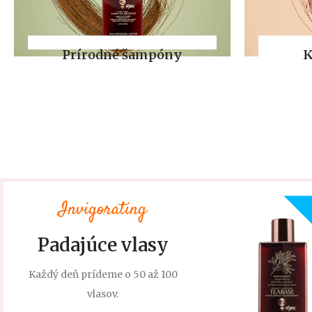
Prírodné šampóny
K
Invigorating
Padajúce vlasy
Každý deň prídeme o 50 až 100
vlasov.