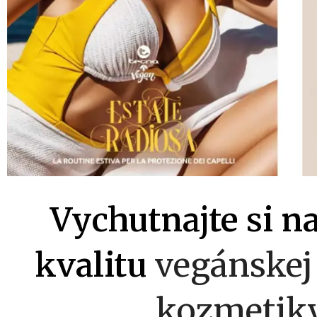
Vychutnajte si n
kvalitu
vegánskej 
kozmetik