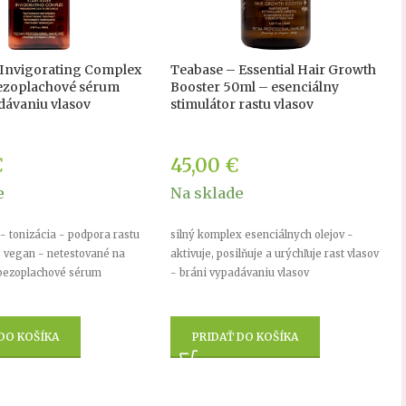
 Invigorating Complex
Teabase – Essential Hair Growth
bezoplachové sérum
Booster 50ml – esenciálny
dávaniu vlasov
stimulátor rastu vlasov
€
45,00
€
e
Na sklade
 - tonizácia - podpora rastu
silný komplex esenciálnych olejov -
- vegan - netestované na
aktivuje, posilňuje a urýchľuje rast vlasov
 bezoplachové sérum
- bráni vypadávaniu vlasov
DO KOŠÍKA
PRIDAŤ DO KOŠÍKA