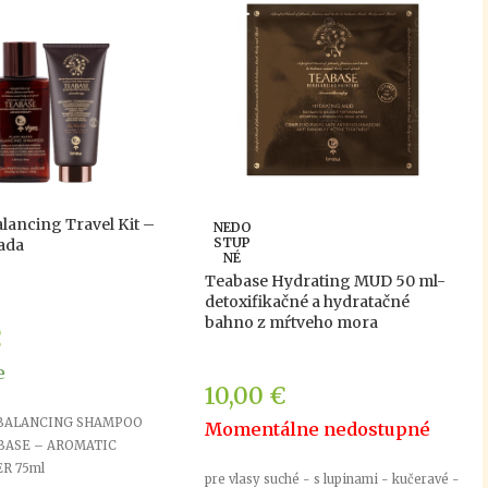
lancing Travel Kit –
NEDO
STUP
ada
NÉ
Teabase Hydrating MUD 50 ml-
detoxifikačné a hydratačné
bahno z mŕtveho mora
€
e
10,00
€
 BALANCING SHAMPOO
Momentálne nedostupné
ABASE – AROMATIC
R 75ml
pre vlasy suché - s lupinami - kučeravé -