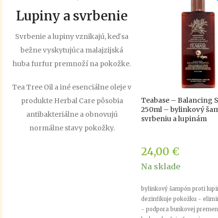
Lupiny a svrbenie​
Svrbenie a lupiny vznikajú, keď sa
bežne vyskytujúca malajzijská
huba furfur premnoží na pokožke.
Tea Tree Oil a iné esenciálne oleje v
Teabase – Balancing
produkte Herbal Care pôsobia
250ml – bylinkový ša
antibakteriálne a obnovujú
svrbeniu a lupinám
normálne stavy pokožky.
24,00
€
Na sklade
bylinkový šampón proti lup
dezinfikuje pokožku - elimi
- podpora bunkovej premen