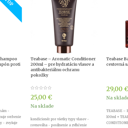
TOP
 Shampoo
Teabase – Aromatic Conditioner
Teabase Ba
mpón proti
200ml – pre hydratáciu vlasov a
cestovná s
antibakteriálnu ochranu
pokožky
29,00
25,00
€
Na sklad
Na sklade
inám -
TEABASE –
nuje svrbenie
100ml + TE
kondicionér pre všetky typy vlasov -
y - zvyšuje
CONDITIONE
rovnováha - posilnenie a zvlhčenie