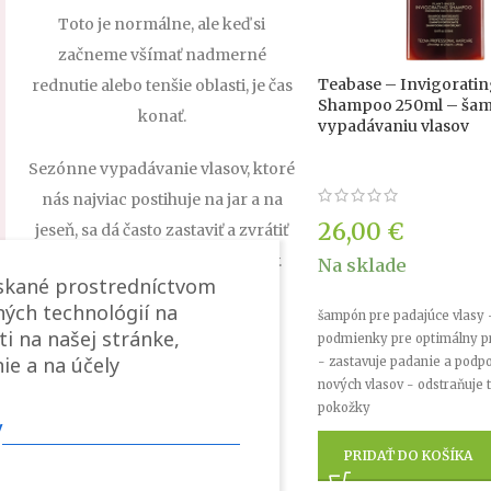
Toto je normálne, ale keď si
začneme všímať nadmerné
Teabase – Invigorati
rednutie alebo tenšie oblasti, je čas
Shampoo 250ml – šam
konať.
vypadávaniu vlasov
Sezónne vypadávanie vlasov, ktoré
nás najviac postihuje na jar a na
26,00
€
jeseň, sa dá často zastaviť a zvrátiť
proces miniaturizácie folikulov.
Na sklade
ískané prostredníctvom
ých technológií na
šampón pre padajúce vlasy 
ti na našej stránke,
podmienky pre optimálny pr
ie a na účely
- zastavuje padanie a podpo
nových vlasov - odstraňuje 
pokožky
v
PRIDAŤ DO KOŠÍKA