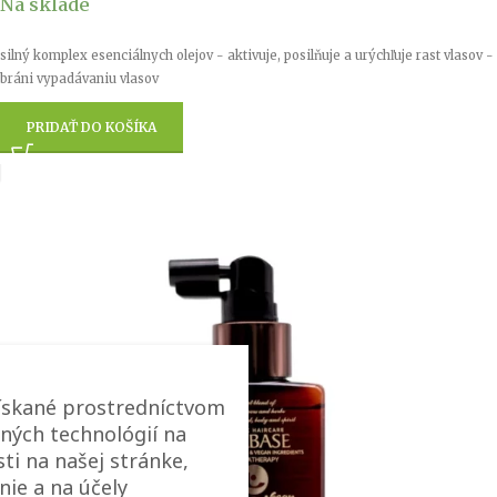
Na sklade
silný komplex esenciálnych olejov - aktivuje, posilňuje a urýchľuje rast vlasov -
bráni vypadávaniu vlasov
PRIDAŤ DO KOŠÍKA
ískané prostredníctvom
ných technológií na
ti na našej stránke,
nie a na účely