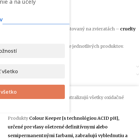
nie a na účely
Dodávané v 250 ml balení.
Vegan
produkt
v
Originál taliansky produkt netestovaný na zvieratách –
cruelty
free
.
INCI: na obale výrobku a v popise jednotlivých produktov.
ožností
Ďalšie informácie
 všetko
Recenzie (0)
 všetko
Produkty
Colour Keeper
neutralizujú všetky oxidačné
zvyšky farieb.
Produkty
Colour Keeper [s technológiou ACID pH],
určené pre vlasy ošetrené definitívnymi alebo
semipermanentnými farbami, zabraňujú vyblednutiu a