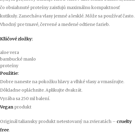
čo obsiahnuté proteíny zaisťujú maximálnu kompaktnosť
kutikuly. Zanecháva vlasy jemné a lesklé. Môže sa používať často.
Vhodný pre tmavé, červené a medené odtiene farieb.
Kľúčové zložky:
aloe vera
bambucké maslo
proteíny
Použitie:
Dobre naneste na pokožku hlavy a vlhké vlasy a vmasírujte.
Dôkladne opláchnite. Aplikujte dvakrát.
Vyrába sa 250 ml balení.
Vegan
produkt
Originál taliansky produkt netestovaný na zvieratách –
cruelty
free
.