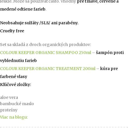
lesklé. Môže sa používať často. Vhodný
pre tmavé, červené a
medené odtiene farieb
.
Neobsahuje sulfáty /SLS/ ani parabény.
Cruelty free
Set sa skladá z dvoch organických produktov:
COLOUR KEEPER ORGANIC SHAMPOO 250ml
–
šampón proti
vyblednutiu farieb
COLOUR KEEPER ORGANIC TREATMENT 200ml
–
kúra pre
farbené vlasy
Kľúčové zložky:
aloe vera
bambucké maslo
proteíny
Viac na blogu: