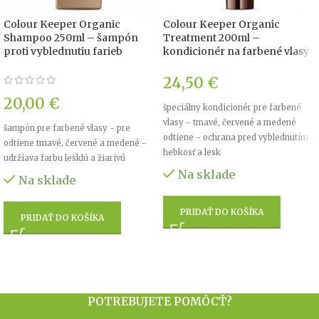
Colour Keeper Organic
Colour Keeper Organic
Shampoo 250ml – šampón
Treatment 200ml –
proti vyblednutiu farieb
kondicionér na farbené vlasy
24,50
€
20,00
€
špeciálny kondicionér pre farbené
vlasy - tmavé, červené a medené
šampón pre farbené vlasy - pre
odtiene - ochrana pred vyblednutím -
odtiene tmavé, červené a medené -
hebkosť a lesk
udržiava farbu lesklú a žiarivú
Na sklade
Na sklade
PRIDAŤ DO KOŠÍKA
PRIDAŤ DO KOŠÍKA
POTREBUJETE POMÔCŤ?