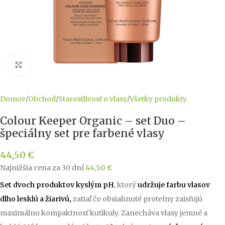
Kliknite pre zväčšenie
Domov
/
Obchod
/
Starostlivosť o vlasy
/
Všetky produkty
Colour Keeper Organic – set Duo –
špeciálny set pre farbené vlasy
44,50
€
Najnižšia cena za 30 dní
44,50
€
Set dvoch produktov kyslým pH
, ktorý
udržuje farbu vlasov
dlho lesklú a žiarivú,
zatiaľ čo obsiahnuté proteíny zaisťujú
maximálnu kompaktnosť kutikuly. Zanecháva vlasy jemné a