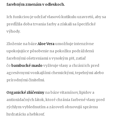
farebným zmenám v odleskoch.
Ich funkciou je udržať vlasovú kutikulu uzavretú, aby sa
predĺžila doba trvania farby a získali sa špecifické
výhody.
Zloženie na báze
Aloe Vera
umožňuje intenzívne
upokojujúce pôsobenie na pokožku podráždenú
farebnými ošetreniami s vysokým pH, zatiaľ
čo
bambucké maslo
vyživuje vlasy a chráni ich pred
agresívnymi vonkajšími chemickými, tepelnými alebo
prírodnými činiteľmi.
Organické zlúčeniny
na báze vitamínov, lipidov a
antioxidačných látok, ktoré chránia farbené vlasy pred
rýchlym vyblednutím a zároveň obnovujú správnu
hydratáciu a hebkosť.