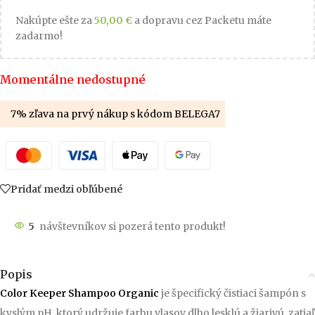
Nakúpte ešte za
50,00
€
a dopravu cez Packetu máte
zadarmo!
Momentálne nedostupné
7% zľava na prvý nákup s kódom BELEGA7
Pridať medzi obľúbené
5
návštevníkov si pozerá tento produkt!
Popis
Color Keeper Shampoo Organic
je špecifický čistiaci šampón s
kyslým pH, ktorý udržuje farbu vlasov dlho lesklú a žiarivú, zatiaľ