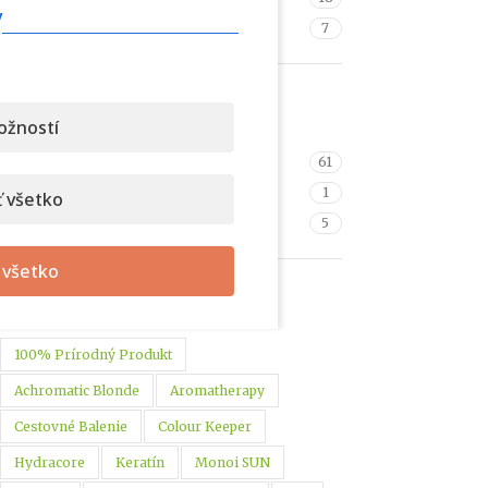
v
Zväčšenie objemu vlasov
7
KATEGÓRIE PRODUKTOV
ožností
Starostlivosť o vlasy
61
Domáce SPA balíčky
1
 všetko
Darčekové poukážky
5
 všetko
ZNAČKY PRODUKTU
100% Prírodný Produkt
Achromatic Blonde
Aromatherapy
Cestovné Balenie
Colour Keeper
Hydracore
Keratín
Monoi SUN