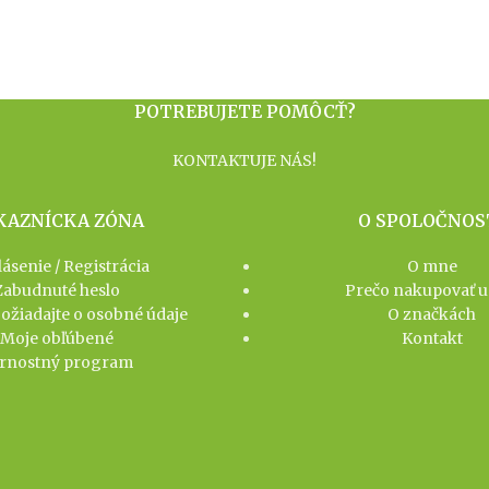
POTREBUJETE POMÔCŤ?
KONTAKTUJE NÁS!
KAZNÍCKA ZÓNA
O SPOLOČNOS
lásenie / Registrácia
O mne
Zabudnuté heslo
Prečo nakupovať u
žiadajte o osobné údaje
O značkách
Moje obľúbené
Kontakt
rnostný program