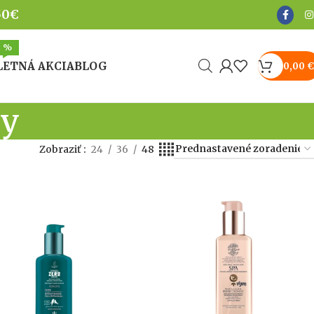
50€
%
LETNÁ AKCIA
BLOG
0,00
€
ky
Zobraziť
24
36
48