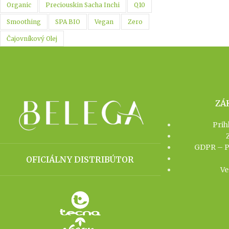
Organic
Preciouskin Sacha Inchi
Q10
Smoothing
SPA BIO
Vegan
Zero
Čajovníkový Olej
ZÁ
Prih
GDPR – Po
OFICIÁLNY DISTRIBÚTOR
Ve