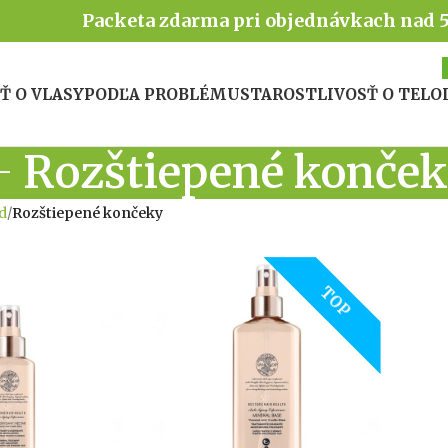
Packeta zdarma pri objednávkach nad 
Ť O VLASY
PODĽA PROBLÉMU
STAROSTLIVOSŤ O TELO
Rozštiepené konče
d
/
Rozštiepené končeky
TOP