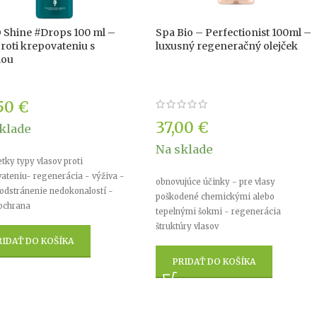
 Shine #Drops 100 ml –
Spa Bio – Perfectionist 100ml –
proti krepovateniu s
luxusný regeneračný olejček
iou
50
€
37,00
€
klade
Na sklade
etky typy vlasov proti
ateniu- regenerácia - výživa -
obnovujúce účinky - pre vlasy
 odstránenie nedokonalostí -
poškodené chemickými alebo
ochrana
tepelnými šokmi - regenerácia
štruktúry vlasov
RIDAŤ DO KOŠÍKA
PRIDAŤ DO KOŠÍKA