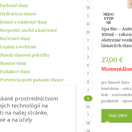
Farbené vlasy
16
Hydratácia vlasov
NEDO
5
STUP
Jemné a oslabené vlasy
NÉ
11
Spa Bio – Anti
Krepovité, suché a kučeravé
19
100ml – rekon
Kučeravé vlasy
ošetrenie vonk
7
lámavých vlas
Lupiny a svrbenie
7
Masáž vlasovej pokožky
2
27,00
€
Mastné vlasy
6
Momentálne
Padajúce vlasy
7
Prevencia proti padaniu vlasov
8
pre lámavé vlasy 
Rast všetkých druhov vlasov
končekom - extra 
3
lesk - rozčesateľn
Rozštiepené končeky
ískané prostredníctvom
4
posilnenie - oprav
ých technológií na
Suché a tenké vlasy
14
ti na našej stránke,
Svrbenie vlasovej pokožky
7
VIAC INFO
ie a na účely
Všetky typy vlasov
18
Zosvetľované, namáhané a lámavé
18