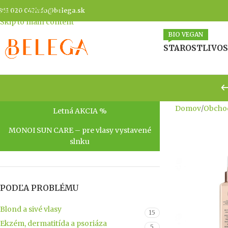
Skip to navigation
951 020 042
info@belega.sk
Skip to main content
BIO VEGAN
STAROSTLIVOS
Domov
/
Obcho
Letná AKCIA %
MONOI SUN CARE – pre vlasy vystavené
slnku
PODĽA PROBLÉMU
Blond a sivé vlasy
15
Ekzém, dermatitída a psoriáza
5