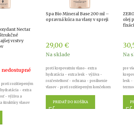
Spa Bio Mineral Base 200 ml –
ZERO
opravná kúra na vlasy v spreji
olej 
fixác
oxydant Nectar
štrukčné
ajšej vrstvy
29,00
€
30,
ov
Na sklade
Na s
proti krepovatniu vlaso- extra
pre vš
 nedostupné
hydratácia - extra lesk - výživa -
krepov
rozčesteľnosť - ochrana - posilnenie
lesk -
- proti rozštiepeným
vlasov - proti rozštiepeným končekom
termo
hydratácia - extra
osť - výživa a
PRIDAŤ DO KOŠÍKA
P
a štruktúry vlasov