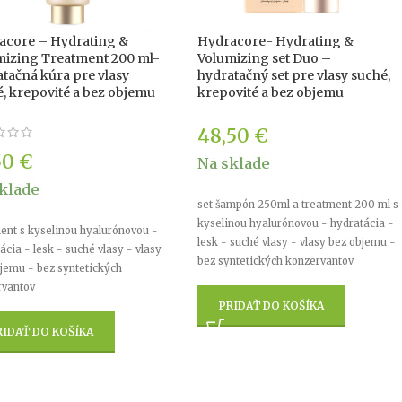
acore – Hydrating &
Hydracore- Hydrating &
mizing Treatment 200 ml-
Volumizing set Duo –
tačná kúra pre vlasy
hydratačný set pre vlasy suché,
, krepovité a bez objemu
krepovité a bez objemu
48,50
€
50
€
Na sklade
klade
set šampón 250ml a treatment 200 ml s
kyselinou hyalurónovou - hydratácia -
ent s kyselinou hyalurónovou -
lesk - suché vlasy - vlasy bez objemu -
ácia - lesk - suché vlasy - vlasy
bez syntetických konzervantov
jemu - bez syntetických
rvantov
PRIDAŤ DO KOŠÍKA
RIDAŤ DO KOŠÍKA