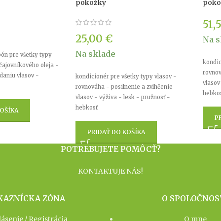
pokožky
poko
51,
25,00
€
Na s
Na sklade
pón pre všetky typy
kondic
čajovníkového oleja -
rovnov
daniu vlasov -
kondicionér pre všetky typy vlasov -
vlasov
rovnováha - posilnenie a zvlhčenie
hebko
vlasov - výživa - lesk - pružnosť -
hebkosť
OŠÍKA
P
PRIDAŤ DO KOŠÍKA
POTREBUJETE POMÔCŤ?
KONTAKTUJE NÁS!
KAZNÍCKA ZÓNA
O SPOLOČNOS
lásenie / Registrácia
O mne