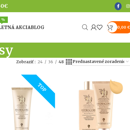
50€
%
LETNÁ AKCIA
BLOG
0,00
€
asy
Zobraziť
24
36
48
TOP