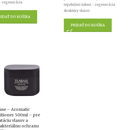
- regenerácia
tepelnými šokmi - regenerácia
štruktúry vlasov
RIDAŤ DO KOŠÍKA
PRIDAŤ DO KOŠÍKA
ase – Aromatic
itioner 500ml – pre
táciu vlasov a
akteriálnu ochranu