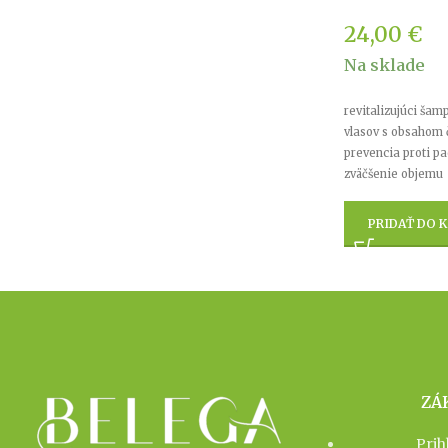
24,00
€
Na sklade
revitalizujúci šam
vlasov s obsahom 
prevencia proti pa
zväčšenie objemu
PRIDAŤ DO K
ZÁ
Prih