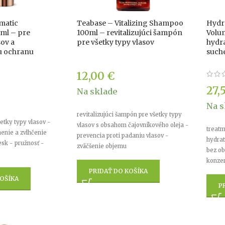
matic
Teabase – Vitalizing Shampoo
Hydr
ml – pre
100ml – revitalizujúci šampón
Volu
sov a
pre všetky typy vlasov
hydra
u ochranu
suché
12,00
€
27,
Na sklade
Na s
revitalizujúci šampón pre všetky typy
etky typy vlasov -
vlasov s obsahom čajovníkového oleja -
treatm
enie a zvlhčenie
prevencia proti padaniu vlasov -
hydrat
esk - pružnosť -
zväčšenie objemu
bez ob
konze
PRIDAŤ DO KOŠÍKA
OŠÍKA
P