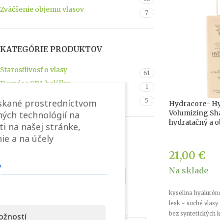
Zväčšenie objemu vlasov
7
KATEGÓRIE PRODUKTOV
Starostlivosť o vlasy
61
Domáce SPA balíčky
1
Darčekové poukážky
5
ískané prostredníctvom
Hydracore- Hy
Volumizing S
ých technológií na
hydratačný a 
ti na našej stránke,
ZNAČKY PRODUKTU
ie a na účely
21,00
€
100% Prírodný Produkt
v
Na sklade
Achromatic Blonde
Aromatherapy
Cestovné Balenie
Colour Keeper
kyselina hyalurón
lesk - suché vlasy
Hydracore
Keratín
Monoi SUN
bez syntetických 
ožností