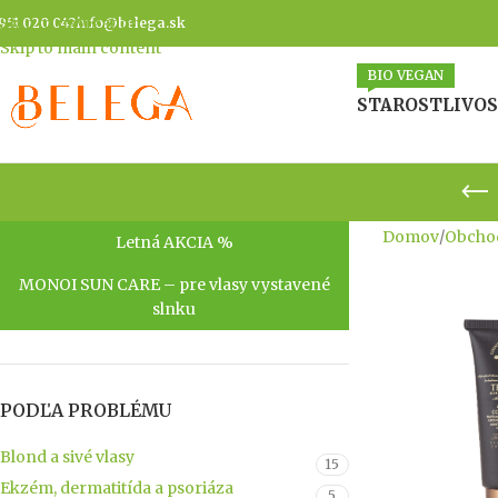
Skip to navigation
951 020 042
info@belega.sk
Skip to main content
BIO VEGAN
STAROSTLIVOS
Domov
/
Obcho
Letná AKCIA %
MONOI SUN CARE – pre vlasy vystavené
slnku
PODĽA PROBLÉMU
Blond a sivé vlasy
15
Ekzém, dermatitída a psoriáza
5