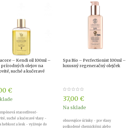
core – Kendi oil 100ml –
Spa Bio – Perfectionist 100ml –
 prírodných olejov na
luxusný regeneračný olejček
vité, suché a kučeravé
,00
€
37,00
€
klade
Na sklade
mpónová starostlivosť-
ité, suché a kučeravé vlasy -
obnovujúce účinky - pre vlasy
 hebkosť a lesk - vyživuje do
poškodené chemickými alebo