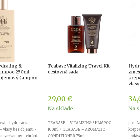
drating &
Teabase Vitalizing Travel Kit –
Hydra
hampoo 250ml –
cestovná sada
zmes
objemový šampón
krepo
vlasy
29,00
€
34
Na sklade
Na s
ová - hydratácia -
TEABASE – VITALIZING SHAMPOO
predša
 - vlasy bez objemu -
100ml + TEABASE – AROMATIC
krepov
konzervantov - chráni
CONDITIONER 75ml
dodáva