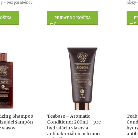
y - bez parabénov
hĺbky 
OŠÍKA
PRIDAŤ DO KOŠÍKA
P
alizing Shampoo
Teabase – Aromatic
Teab
lizujúci šampón
Conditioner 200ml – pre
Cond
y vlasov
hydratáciu vlasov a
hydra
antibakteriálnu ochranu
antib