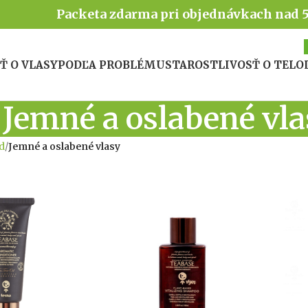
Packeta zdarma pri objednávkach nad 
Ť O VLASY
PODĽA PROBLÉMU
STAROSTLIVOSŤ O TELO
Jemné a oslabené vl
d
/
Jemné a oslabené vlasy