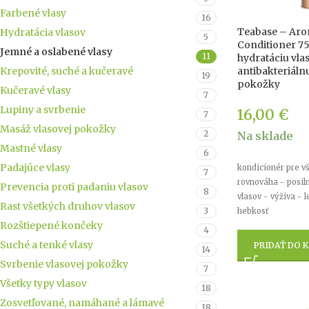
Farbené vlasy
16
Teabase – Aro
Hydratácia vlasov
5
Conditioner 75
Jemné a oslabené vlasy
11
hydratáciu vla
antibakteriáln
Krepovité, suché a kučeravé
19
pokožky
Kučeravé vlasy
7
Lupiny a svrbenie
16,00
€
7
Masáž vlasovej pokožky
2
Na sklade
Mastné vlasy
6
Padajúce vlasy
kondicionér pre vš
7
rovnováha - posiln
Prevencia proti padaniu vlasov
8
vlasov - výživa - l
Rast všetkých druhov vlasov
3
hebkosť
Rozštiepené končeky
4
Suché a tenké vlasy
PRIDAŤ DO K
14
Svrbenie vlasovej pokožky
7
Všetky typy vlasov
18
Zosvetľované, namáhané a lámavé
18