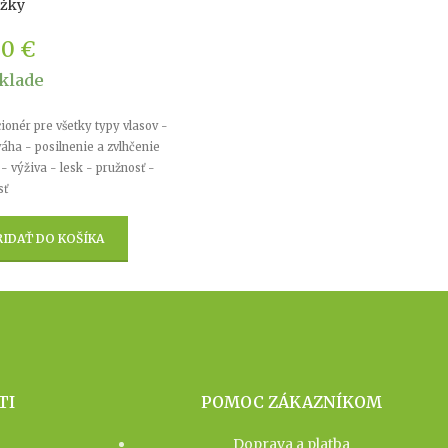
žky
50
€
klade
ionér pre všetky typy vlasov -
áha - posilnenie a zvlhčenie
 - výživa - lesk - pružnosť -
sť
RIDAŤ DO KOŠÍKA
TI
POMOC ZÁKAZNÍKOM
Doprava a platba