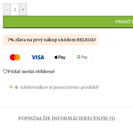
-
+
PRIDAŤ 
7% zľava na prvý nákup s kódom BELEGA7
Pridať medzi obľúbené
6
návštevníkov si pozerá tento produkt!
POPIS
ĎALŠIE INFORMÁCIE
RECENZIE (1)