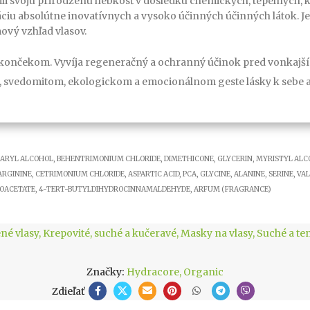
atili svoju prirodzenú hebkosť v dôsledku chemických, tepelných,
ráciu absolútne inovatívnych a vysoko účinných účinných látok.
ový vzhľad vlasov.
m končekom. Vyvíja regeneračný a ochranný účinok pred vonkajším
om, svedomitom, ekologickom a emocionálnom geste lásky k sebe a
ETEARYL ALCOHOL, BEHENTRIMONIUM CHLORIDE, DIMETHICONE, GLYCERIN, MYRISTYL AL
ININE, CETRIMONIUM CHLORIDE, ASPARTIC ACID, PCA, GLYCINE, ALANINE, SERINE, VALI
YDROACETATE, 4-TERT-BUTYLDIHYDROCINNAMALDEHYDE, ARFUM (FRAGRANCE)
né vlasy
,
Krepovité, suché a kučeravé
,
Masky na vlasy
,
Suché a te
Značky:
Hydracore
,
Organic
Zdieľať