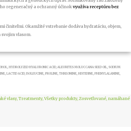
 klimatických a genetických úprav. Sofistikovaný rad založený
 Jeho regeneračný a ochranný účinok
využíva receptúru bez
i činiteľmi. Okamžité vstrebanie dodáva hydratáciu, objem,
 svojim vlasom.
COHOL, HYDROLYZED HYALURONIC ACID, ALEURITES MOLUCCANA SEED OIL, SODIUM
NE, LACTID ACID, ISOLEUCINE, PROLINE, THREONINE, HISTIDINE, PHENYLALANINE,
nké vlasy
,
Treatmenty
,
Všetky produkty
,
Zosvetľované, namáhané