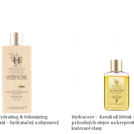
ydrating & Volumizing
Hydracore – Kendi oil 100ml
l – hydratačný a objemový
prírodných olejov na krepovit
kučeravé vlasy