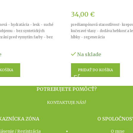
34,00
€
nová - hydratácia - lesk - suché
predšampónová starostlivosť- krepov
z objemu - bez syntetických
kučeravé vlasy - dodáva hebkosť a le
hráni pred vymytím farby - bez
hĺbky - regenerácia
e
Na sklade
 KOŠÍKA
PRIDAŤ DO KOŠÍKA
POTREBUJETE POMÔCŤ?
KONTAKTUJE NÁS!
KAZNÍCKA ZÓNA
O SPOLOČNOS
lásenie / Registrácia
O mne