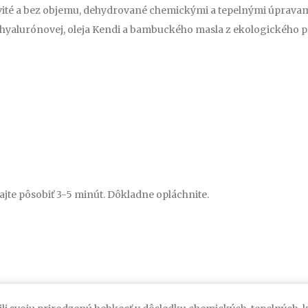
vité a bez objemu, dehydrované chemickými a tepelnými úpravam
ny hyalurónovej, oleja Kendi a bambuckého masla z ekologického
ajte pôsobiť 3-5 minút. Dôkladne opláchnite.