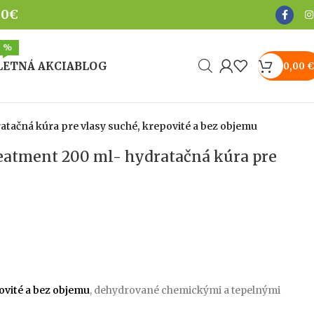
50€
TOP
%
LETNÁ AKCIA
BLOG
0,00
€
tačná kúra pre vlasy suché, krepovité a bez objemu
eatment 200 ml- hydratačná kúra pre
ovité a bez objemu
, dehydrované chemickými a tepelnými