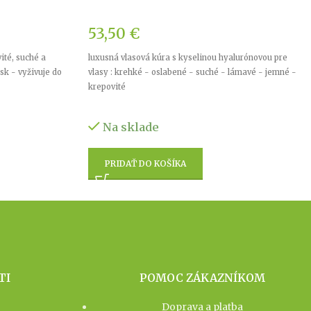
53,50
€
ité, suché a
luxusná vlasová kúra s kyselinou hyalurónovou pre
sk - vyživuje do
vlasy : krehké - oslabené - suché - lámavé - jemné -
krepovité
Na sklade
PRIDAŤ DO KOŠÍKA
TI
POMOC ZÁKAZNÍKOM
Doprava a platba