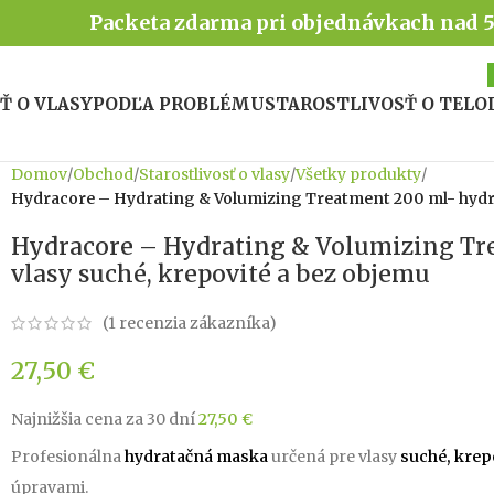
Packeta zdarma pri objednávkach nad 
Ť O VLASY
PODĽA PROBLÉMU
STAROSTLIVOSŤ O TELO
Domov
/
Obchod
/
Starostlivosť o vlasy
/
Všetky produkty
/
Hydracore – Hydrating & Volumizing Treatment 200 ml- hydra
Hydracore – Hydrating & Volumizing Tr
vlasy suché, krepovité a bez objemu
(
1
recenzia zákazníka)
27,50
€
Najnižšia cena za 30 dní
27,50
€
Profesionálna
hydratačná maska
určená pre vlasy
suché, krep
úpravami.