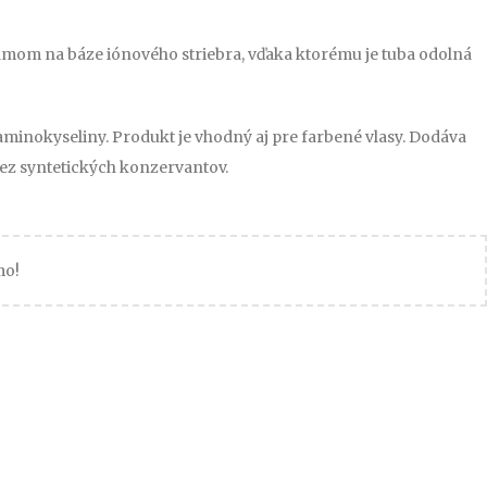
ilmom na báze iónového striebra, vďaka ktorému je tuba odolná
minokyseliny. Produkt je vhodný aj pre farbené vlasy. Dodáva
Bez syntetických konzervantov.
mo!