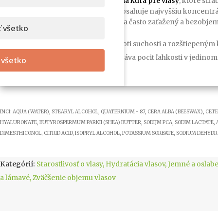
HYDRACORE je
organická výživná kúra pre vlasy
, ktoré str
na špičkovej technológii, ktorý obsahuje najvyššiu koncent
tuku
, ktorý je prvý zodpovedný za často zaťažený a bezobjem
 všetko
Dodáva lesk, pružnosť, pôsobí proti suchosti a rozštiepený
lesk a ochranu bez mastenia, dodáva pocit ľahkosti v jedin
 všetko
INCI: AQUA (WATER), STEARYL ALCOHOL, QUATERNIUM - 87, CERA ALBA (BEESWAX), C
HYALURONATE, BUTYROSPERMUM PARKII (SHEA) BUTTER, SODIJM PCA, SODIM LACTATE, ARG
DIMESTHICONOL, CITRID ACID, ISOPRYL ALCOHOL, POTASSIUM SORBATE, SODIUM DEH
Kategórií:
Starostlivosť o vlasy
,
Hydratácia vlasov
,
Jemné a oslabe
a lámavé
,
Zväčšenie objemu vlasov