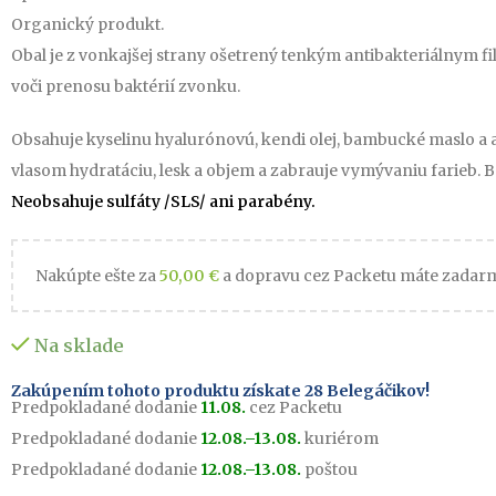
Organický produkt.
Obal je z vonkajšej strany ošetrený tenkým antibakteriálnym f
voči prenosu baktérií zvonku.
Obsahuje kyselinu hyalurónovú, kendi olej, bambucké maslo a a
vlasom hydratáciu, lesk a objem a zabrauje vymývaniu farieb. 
Neobsahuje sulfáty /SLS/ ani parabény.
Nakúpte ešte za
50,00
€
a dopravu cez Packetu máte zadar
Na sklade
Zakúpením tohoto produktu získate
28
Belegáčikov!
Predpokladané dodanie
11.08.
cez Packetu
Predpokladané dodanie
12.08.–13.08.
kuriérom
Predpokladané dodanie
12.08.–13.08.
poštou