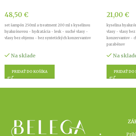
48,50
€
21,00
€
set šampón 250ml a treatment 200 ml s kyselinou
kyselina hyaluró
hyalurónovou - hydratácia - lesk - suché vlasy -
vlasy - vlasy be
vlasy bez objemu - bez syntetických konzervantov
konzervantov - c
parabénov
Na sklade
Na sklad
PRIDAŤ DO KOŠÍKA
PRIDAŤ DO
ZÁ
Prih