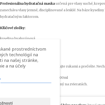
Profesionálna hydratačná maska
určená pre vlasy suché, krepo
zanecháva vlasy jemné, disciplinované a lesklé. Na báze kyseli
hydratačným faktorom.
Kľúčové zložky:
kyselina hyalurónová
olej Kendi
ískané prostredníctvom
aminokyseliny
ých technológií na
bambucké maslo
ti na našej stránke,
Návod na použitie:
ie a na účely
Aplikujte na dĺžky a končeky. Vmasírujte rukami a prečešte. Nech
Vyrábané v baleniach: 75ml, 200ml, 500ml
v
Originál taliansky produkt netestovaný na zvieratách.
ožností