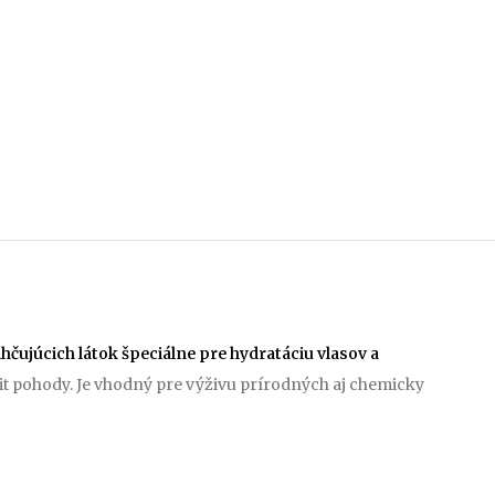
čujúcich látok špeciálne pre hydratáciu vlasov a
t pohody. Je vhodný pre výživu prírodných aj chemicky