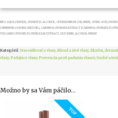
INCI: AQUA (WATER), MYRISTYL ALCOHOL, CETRIMONIUM CHLORIDE, CITRIC ACID, HYDR
CHINENSIS (JOJOBA) SEED OIL], CANANGA ODORATA EXTRACT [CANANGA ODORATA FLO
VULGARIS (THYME) FLOWER/LEAF EXTRACT, GLYCERIN, ALCOHOL DENAT.
Kategórií:
Starostlivosť o vlasy
,
Blond a sivé vlasy
,
Ekzém, dermati
vlasy
,
Padajúce vlasy
,
Prevencia proti padaniu vlasov
,
Suché a ten
Možno by sa Vám páčilo…
TOP