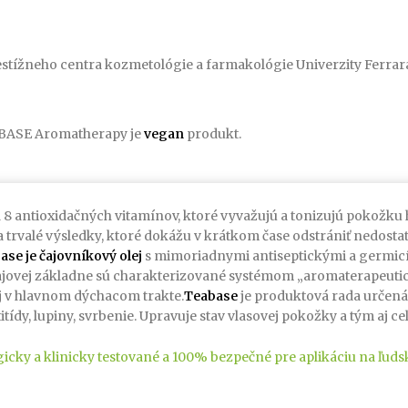
estížneho centra kozmetológie a farmakológie Univerzity Ferrara
EABASE Aromatherapy je
vegan
produkt.
 a 8 antioxidačných vitamínov, ktoré vyvažujú a tonizujú pokožku 
é a trvalé výsledky, ktoré dokážu v krátkom čase odstrániť nedosta
e je čajovníkový olej
s mimoriadnymi antiseptickými a germicí
čajovej základne sú charakterizované systémom „aromaterapeutic
 aj v hlavnom dýchacom trakte.
Teabase
je produktová rada určen
ídy, lupiny, svrbenie. Upravuje stav vlasovej pokožky a tým aj cel
ky a klinicky testované a 100% bezpečné pre aplikáciu na ľuds