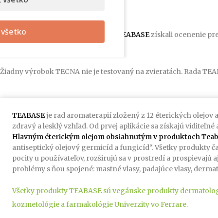
Certifikácie a ocenenia
 všetko
Všetky Aromaterapeutické terapie
TEABASE
získali ocenenie pr
na ľudskej koži.
Žiadny výrobok TECNA nie je testovaný na zvieratách. Rada T
TEABASE
je rad aromaterapií zložený z 12 éterických olejov
zdravý a lesklý vzhľad. Od prvej aplikácie sa získajú viditeľn
Hlavným éterickým olejom obsiahnutým v produktoch Teabas
antiseptický olejový germicíd a fungicíd“. Všetky produkty 
pocity u používateľov, rozširujú sa v prostredí a prospievajú
problémy s ňou spojené: mastné vlasy, padajúce vlasy, dermatit
Všetky produkty TEABASE sú vegánske produkty dermatologic
kozmetológie a farmakológie Univerzity vo Ferrare.