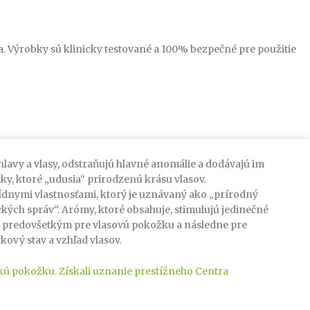
. Výrobky sú klinicky testované a 100% bezpečné pre použitie
hlavy a vlasy, odstraňujú hlavné anomálie a dodávajú im
tky, ktoré „udusia“ prirodzenú krásu vlasov.
dnymi vlastnosťami, ktorý je uznávaný ako „prírodný
kých správ“. Arómy, ktoré obsahuje, stimulujú jedinečné
á predovšetkým pre vlasovú pokožku a následne pre
kový stav a vzhľad vlasov.
kú pokožku. Získali uznanie prestížneho Centra