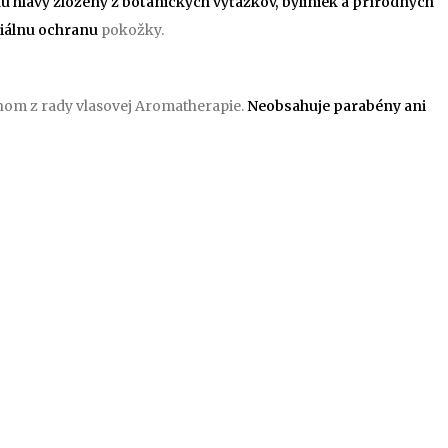
 hlavy zložený z botanických výťažkov, byliniek a prírodných
riálnu ochranu
pokožky.
om z rady vlasovej Aromatherapie.
Neobsahuje parabény ani