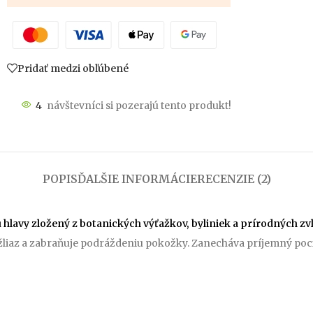
Pridať medzi obľúbené
4
návštevníci si pozerajú tento produkt!
POPIS
ĎALŠIE INFORMÁCIE
RECENZIE (2)
lavy zložený z botanických výťažkov, byliniek a prírodných zvlh
iaz a zabraňuje podráždeniu pokožky. Zanecháva príjemný poci