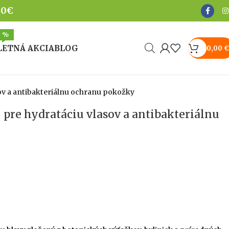
50€
%
LETNÁ AKCIA
BLOG
0,00
€
ov a antibakteriálnu ochranu pokožky
pre hydratáciu vlasov a antibakteriálnu