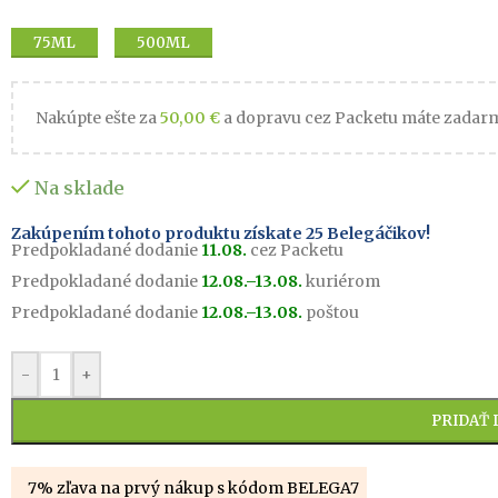
75ML
500ML
Nakúpte ešte za
50,00
€
a dopravu cez Packetu máte zadar
Na sklade
Zakúpením tohoto produktu získate
25
Belegáčikov!
Predpokladané dodanie
11.08.
cez Packetu
Predpokladané dodanie
12.08.–13.08.
kuriérom
Predpokladané dodanie
12.08.–13.08.
poštou
-
+
PRIDAŤ 
7% zľava na prvý nákup s kódom BELEGA7