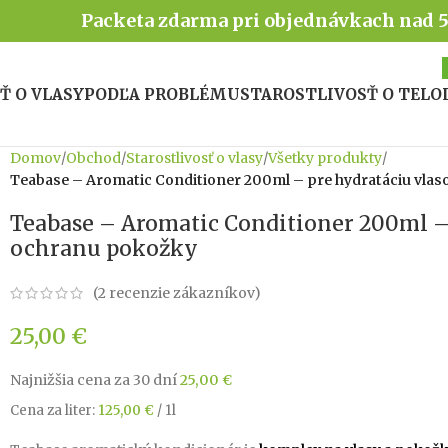
Packeta zdarma pri objednávkach nad 
Ť O VLASY
PODĽA PROBLÉMU
STAROSTLIVOSŤ O TELO
Domov
/
Obchod
/
Starostlivosť o vlasy
/
Všetky produkty
/
Teabase – Aromatic Conditioner 200ml – pre hydratáciu vlas
Teabase – Aromatic Conditioner 200ml – 
ochranu pokožky
(
2
recenzie zákazníkov)
25,00
€
Najnižšia cena za 30 dní
25,00
€
Cena za liter:
125,00
€
/ 1l