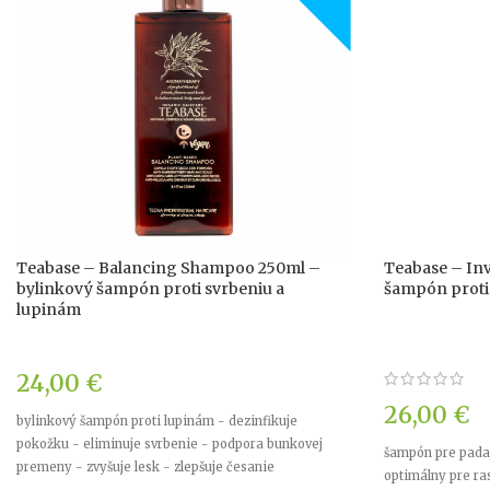
Teabase – Balancing Shampoo 250ml –
Teabase – In
bylinkový šampón proti svrbeniu a
šampón proti
lupinám
24,00
€
26,00
€
bylinkový šampón proti lupinám - dezinfikuje
pokožku - eliminuje svrbenie - podpora bunkovej
šampón pre padaj
premeny - zvyšuje lesk - zlepšuje česanie
optimálny pre ras