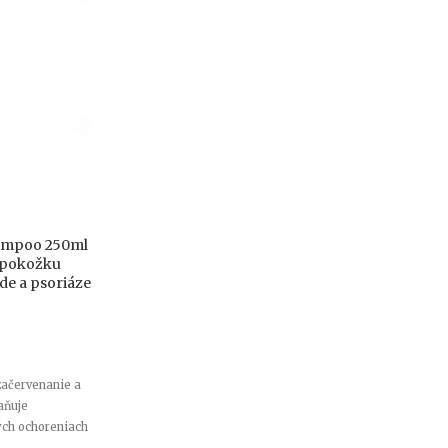
hampoo 250ml
ú pokožku
de a psoriáze
začervenanie a
aňuje
ých ochoreniach