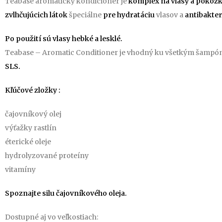
Teabase aromatický kondicionér je
komplex na vlasy a pokožku
zvlhčujúcich látok
špeciálne
pre hydratáciu
vlasov a
antibakte
Po použití sú vlasy hebké a lesklé.
Teabase – Aromatic Conditioner je vhodný ku všetkým šampón
SLS.
Kľúčové zložky :
čajovníkový olej
výťažky rastlín
éterické oleje
hydrolyzované proteíny
vitamíny
Spoznajte silu čajovníkového oleja.
Dostupné aj vo veľkostiach: