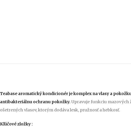
Teabase aromatický kondicionér je komplex na vlasy a pokožku h
antibakteriálnu ochranu pokožky.
Upravuje funkciu mazových žl
ošetrených vlasov, ktorým dodáva lesk, pružnosť a hebkosť.
Kľúčové zložky :