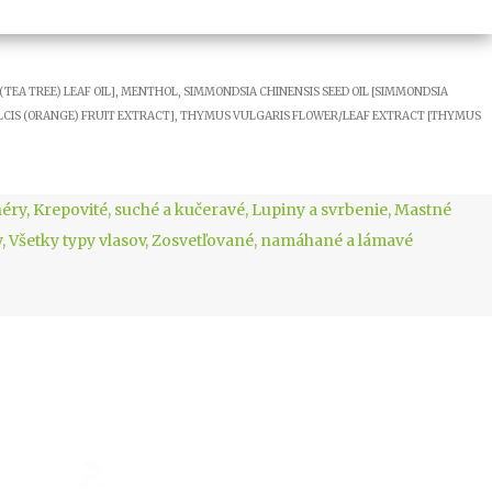
(TEA TREE) LEAF OIL], MENTHOL, SIMMONDSIA CHINENSIS SEED OIL [SIMMONDSIA
LCIS (ORANGE) FRUIT EXTRACT], THYMUS VULGARIS FLOWER/LEAF EXTRACT [THYMUS
néry
,
Krepovité, suché a kučeravé
,
Lupiny a svrbenie
,
Mastné
y
,
Všetky typy vlasov
,
Zosvetľované, namáhané a lámavé