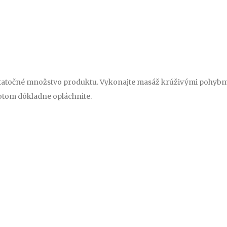
atočné množstvo produktu. Vykonajte masáž krúživými pohybmi a
otom dôkladne opláchnite.