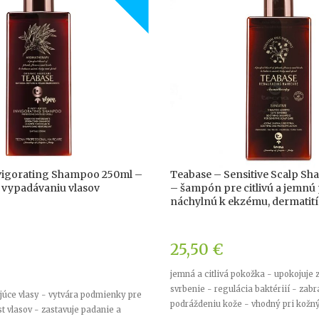
vigorating Shampoo 250ml –
Teabase – Sensitive Scalp S
 vypadávaniu vlasov
– šampón pre citlivú a jemn
náchylnú k ekzému, dermatití
25,50
€
jemná a citlivá pokožka - upokojuje 
svrbenie - regulácia baktériií - zabr
úce vlasy - vytvára podmienky pre
podráždeniu kože - vhodný pri kožn
t vlasov - zastavuje padanie a