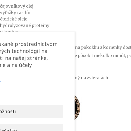
čajovníkový olej
výťažky rastlín
éterické oleje
hydrolyzované proteíny
vitamíny
Použitie:
ískané prostredníctvom
Po dôkladnom umytí vlasov naneste na pokožku a korienky dost
ých technológií na
hrebeňom s veľkými zubami. Nechajte pôsobiť niekoľko minút, p
ti na našej stránke,
ie a na účely
Dodávané v 75 ml, 200 ml a 500 ml.
Originál taliansky produkt netestovaný na zvieratách.
v
ožností
 všetko