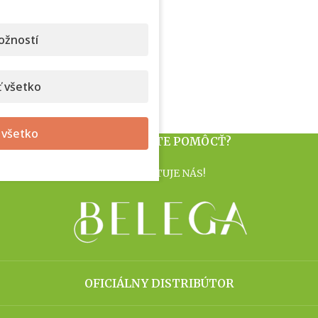
ožností
 všetko
 všetko
POTREBUJETE POMÔCŤ?
KONTAKTUJE NÁS!
OFICIÁLNY DISTRIBÚTOR