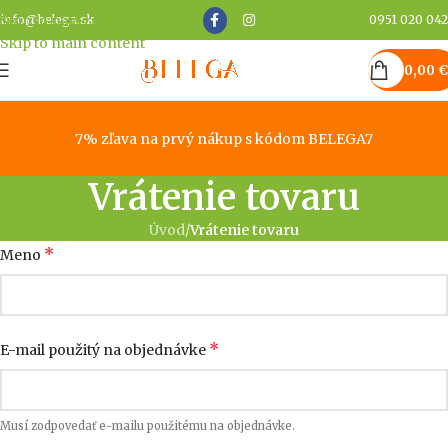
Skip to navigation
info@belega.sk
0951 020 042
Skip to main content
0,00
€
7% zľava na prvý nákup s kódom BELEGA7
Vrátenie tovaru
Úvod
/
Vrátenie tovaru
*
Meno
*
E-mail použitý na objednávke
Musí zodpovedať e-mailu použitému na objednávke.