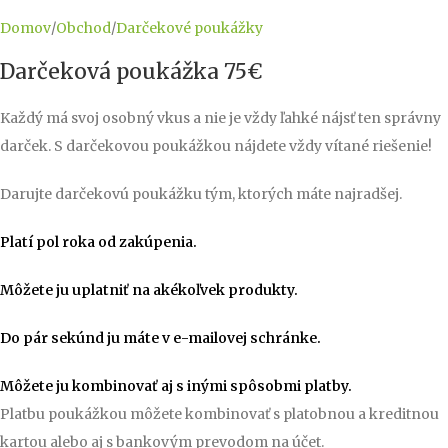
Domov
/
Obchod
/
Darčekové poukážky
Darčeková poukážka 75€
Každý má svoj osobný vkus a nie je vždy ľahké nájsť ten správny
darček. S darčekovou poukážkou nájdete vždy vítané riešenie!
Darujte darčekovú poukážku tým, ktorých máte najradšej.
Platí pol roka od zakúpenia.
Môžete ju uplatniť na akékoľvek produkty.
Do pár sekúnd ju máte v e-mailovej schránke.
Môžete ju kombinovať aj s inými spôsobmi platby.
Platbu poukážkou môžete kombinovať s platobnou a kreditnou
kartou alebo aj s bankovým prevodom na účet.