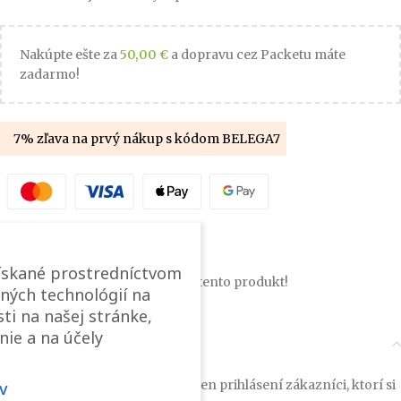
Nakúpte ešte za
50,00
€
a dopravu cez Packetu máte
zadarmo!
7% zľava na prvý nákup s kódom BELEGA7
Pridať medzi obľúbené
ískané prostredníctvom
9
návštevníkov si pozerá tento produkt!
ných technológií na
ti na našej stránke,
nie a na účely
Recenzie (0)
Tento produkt môžu ohodnotiť len prihlásení zákazníci, ktorí si
v