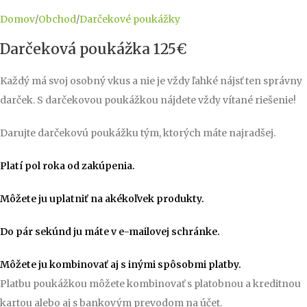
Domov
/
Obchod
/
Darčekové poukážky
Darčeková poukážka 125€
Každý má svoj osobný vkus a nie je vždy ľahké nájsť ten správny
darček. S darčekovou poukážkou nájdete vždy vítané riešenie!
Darujte darčekovú poukážku tým, ktorých máte najradšej.
Platí pol roka od zakúpenia.
Môžete ju uplatniť na akékoľvek produkty.
Do pár sekúnd ju máte v e-mailovej schránke.
Môžete ju kombinovať aj s inými spôsobmi platby.
Platbu poukážkou môžete kombinovať s platobnou a kreditnou
kartou alebo aj s bankovým prevodom na účet.