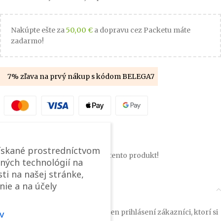
Nakúpte ešte za
50,00
€
a dopravu cez Packetu máte
zadarmo!
7% zľava na prvý nákup s kódom BELEGA7
Pridať medzi obľúbené
ískané prostredníctvom
6
návštevníkov si pozerá tento produkt!
ných technológií na
ti na našej stránke,
nie a na účely
Recenzie (0)
Tento produkt môžu ohodnotiť len prihlásení zákazníci, ktorí si
v